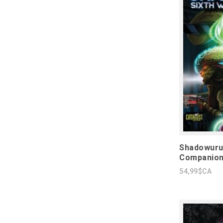
Shadowurun
Companion
54,99$CA