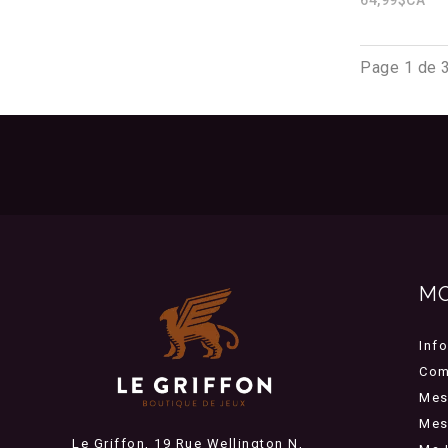
Page 1 de 
M
Inf
Com
Mes
Mes 
Le Griffon, 19 Rue Wellington N,