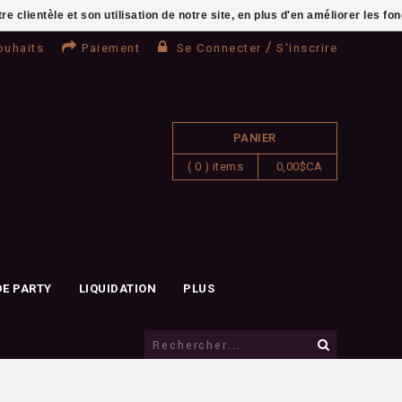
clientèle et son utilisation de notre site, en plus d'en améliorer les fo
/
ouhaits
Paiement
Se Connecter
S'inscrire
PANIER
( 0 ) items
0,00$CA
DE PARTY
LIQUIDATION
PLUS