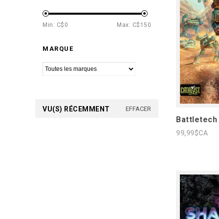
Min: C$
0
Max: C$
150
MARQUE
VU(S) RÉCEMMENT
EFFACER
Battletech
99,99$CA