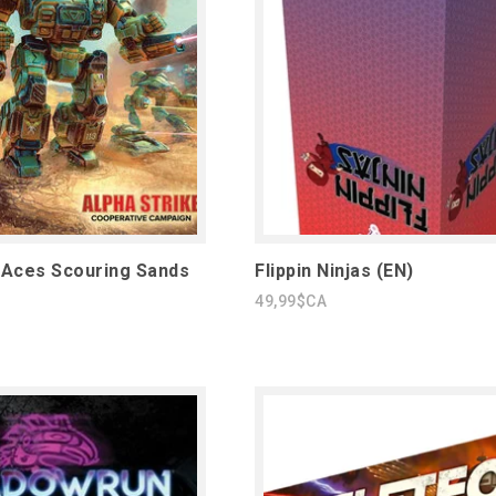
 Aces Scouring Sands
Flippin Ninjas (EN)
49,99$CA