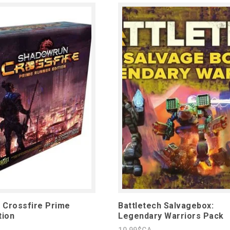
 Crossfire Prime
Battletech Salvagebox:
tion
Legendary Warriors Pack
10,99$CA