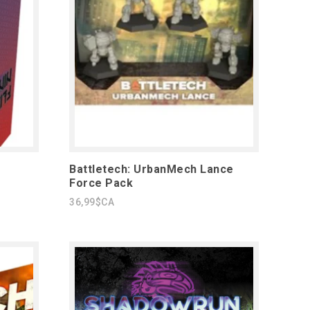
Battletech: UrbanMech Lance
Force Pack
36,99$CA