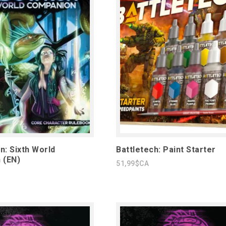
: Sixth World
Battletech: Paint Starter
 (EN)
51,99$CA