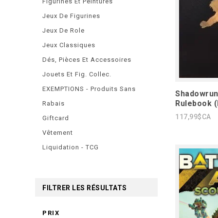
Figurines Et Peintures
Jeux De Figurines
Jeux De Role
Jeux Classiques
Dés, Pièces Et Accessoires
Jouets Et Fig. Collec.
EXEMPTIONS - Produits Sans
Shadowrun 
Rulebook (
Rabais
117,99$CA
Giftcard
Vêtement
Liquidation - TCG
FILTRER LES RÉSULTATS
PRIX