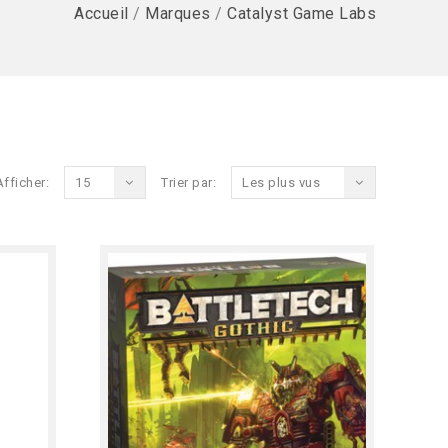
Accueil
/
Marques
/
Catalyst Game Labs
Afficher:
15
Trier par:
Les plus vus