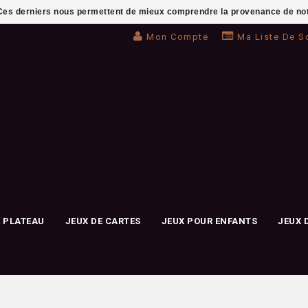
. Ces derniers nous permettent de mieux comprendre la provenance de notre 
Mon Compte
Ma Liste De S
E PLATEAU
JEUX DE CARTES
JEUX POUR ENFANTS
JEUX 