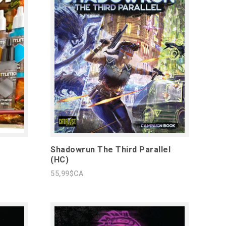
Shadowrun The Third Parallel
(HC)
55,99$CA