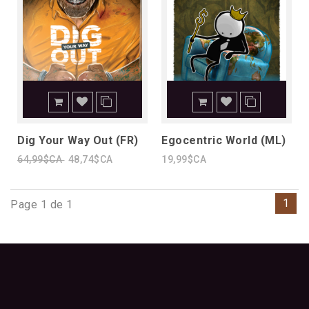
Dig Your Way Out (FR)
Egocentric World (ML)
64,99$CA
48,74$CA
19,99$CA
1
Page 1 de 1