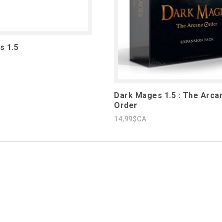
s 1.5
Dark Mages 1.5 : The Arca
Order
14,99$CA
1