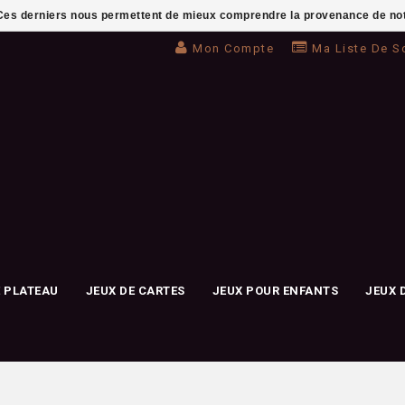
. Ces derniers nous permettent de mieux comprendre la provenance de notre 
Mon Compte
Ma Liste De S
E PLATEAU
JEUX DE CARTES
JEUX POUR ENFANTS
JEUX 