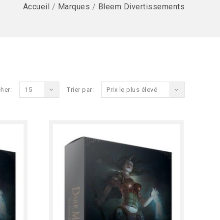
Accueil
/
Marques
/
Bleem Divertissements
her:
15
Trier par:
Prix le plus élevé