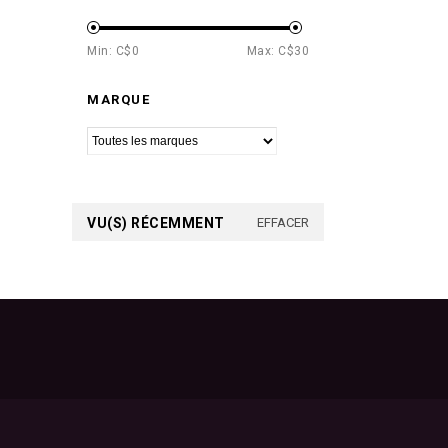
Min: C$
0
Max: C$
30
MARQUE
VU(S) RÉCEMMENT
EFFACER