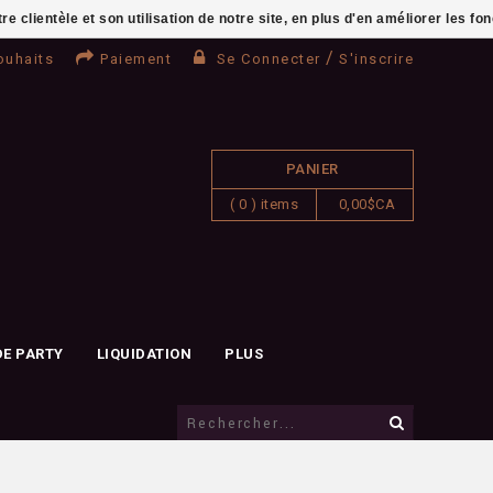
clientèle et son utilisation de notre site, en plus d'en améliorer les fo
/
ouhaits
Paiement
Se Connecter
S'inscrire
PANIER
( 0 ) items
0,00$CA
DE PARTY
LIQUIDATION
PLUS