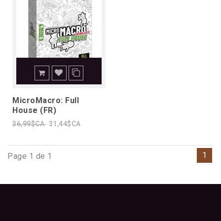
MicroMacro: Full
House (FR)
36,99$CA
31,44$CA
1
Page 1 de 1