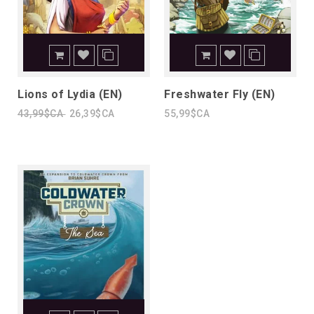
Lions of Lydia (EN)
Freshwater Fly (EN)
43,99$CA
26,39$CA
55,99$CA