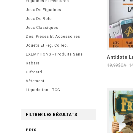
Figurines Et Peintures
Jeux De Figurines
Jeux De Role
Jeux Classiques
Dés, Pièces Et Accessoires
Jouets Et Fig. Collec.
EXEMPTIONS - Produits Sans
Antidote L
Rabais
19,99$CA
1
Giftcard
Vêtement
Liquidation - TCG
FILTRER LES RÉSULTATS
PRIX