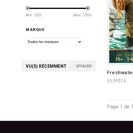
Min: C$
0
Max: C$
60
MARQUE
VU(S) RÉCEMMENT
EFFACER
Freshwater
55,99$CA
Page 1 de 