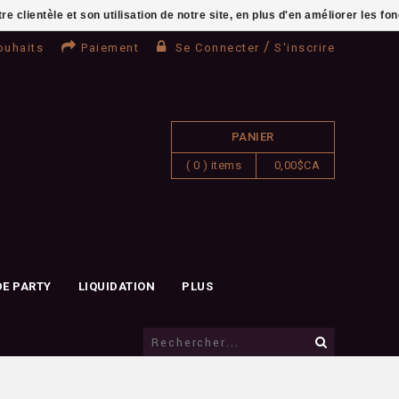
clientèle et son utilisation de notre site, en plus d'en améliorer les fo
/
ouhaits
Paiement
Se Connecter
S'inscrire
PANIER
( 0 ) items
0,00$CA
DE PARTY
LIQUIDATION
PLUS