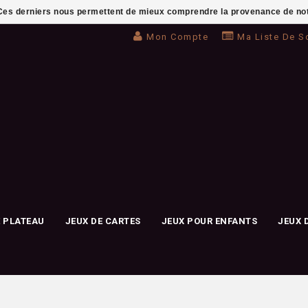
. Ces derniers nous permettent de mieux comprendre la provenance de notre 
Mon Compte
Ma Liste De S
E PLATEAU
JEUX DE CARTES
JEUX POUR ENFANTS
JEUX 