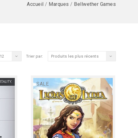
Accueil
/
Marques
/
Bellwether Games
12
Trier par:
Produits les plus récents
SALE