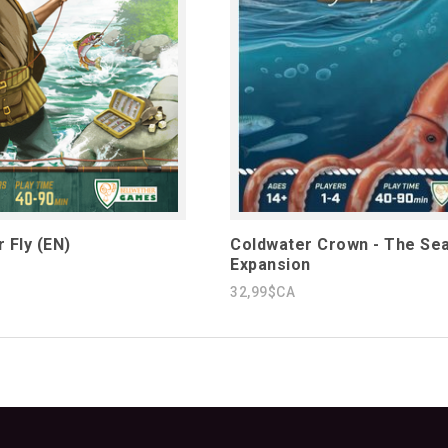
 Fly (EN)
Coldwater Crown - The Se
Expansion
32,99$CA
1