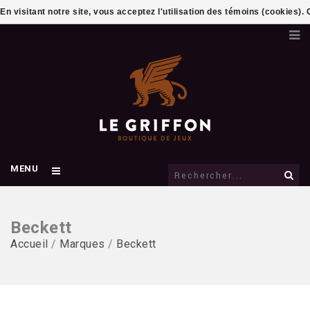
En visitant notre site, vous acceptez l'utilisation des témoins (cookies)
MENU
Beckett
Accueil
/
Marques
/
Beckett