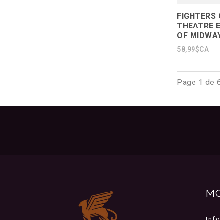
FIGHTERS 
THEATRE 
OF MIDWAY
58,99$CA
Page 1 de 
M
Inf