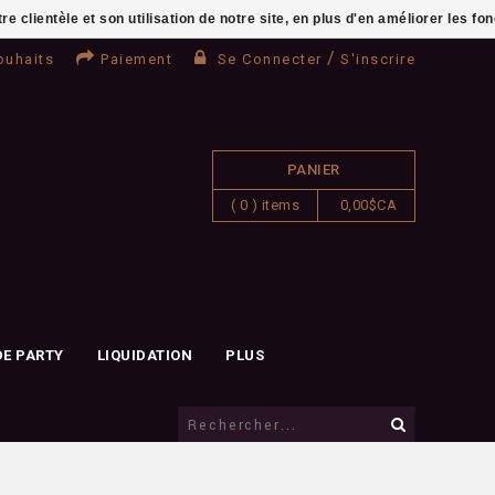
clientèle et son utilisation de notre site, en plus d'en améliorer les fo
/
ouhaits
Paiement
Se Connecter
S'inscrire
PANIER
( 0 ) items
0,00$CA
DE PARTY
LIQUIDATION
PLUS