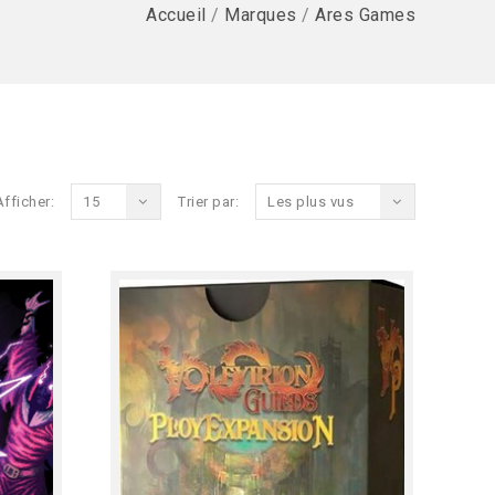
Accueil
/
Marques
/
Ares Games
Afficher:
15
Trier par:
Les plus vus