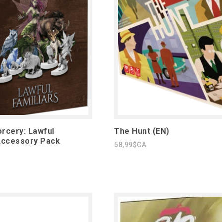
rcery: Lawful
The Hunt (EN)
Accessory Pack
58,99$CA