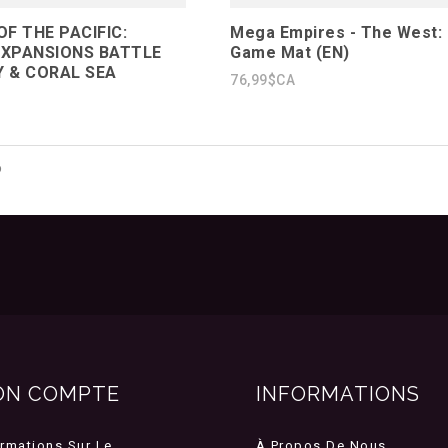
OF THE PACIFIC:
Mega Empires - The West:
EXPANSIONS BATTLE
Game Mat (EN)
 & CORAL SEA
76,99$CA
6
ON COMPTE
INFORMATIONS
ormations Sur Le
À Propos De Nous