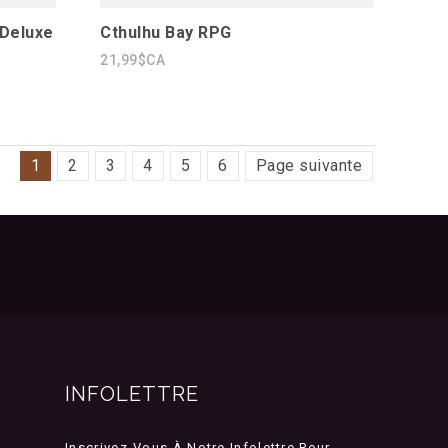
 Deluxe
Cthulhu Bay RPG
21,99$CA
1
2
3
4
5
6
Page suivante
INFOLETTRE
Inscrivez-Vous À Notre Infolettre Pour