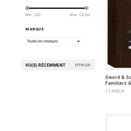
Min: C$
0
Max: C$
200
MARQUE
VU(S) RÉCEMMENT
EFFACER
Sword & So
Familiars 
17,99$CA