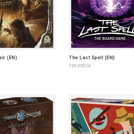
air (EN)
The Last Spell (EN)
104,99$CA