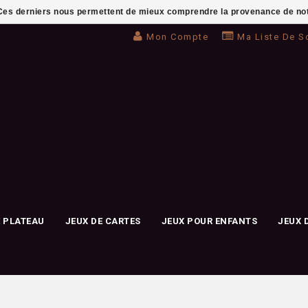
. Ces derniers nous permettent de mieux comprendre la provenance de notre 
Mon Compte
Ma Liste De S
E PLATEAU
JEUX DE CARTES
JEUX POUR ENFANTS
JEUX 