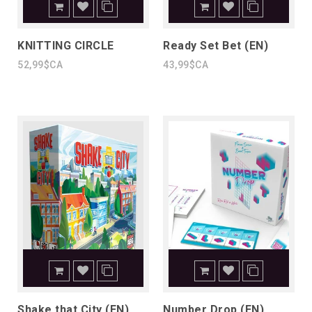
KNITTING CIRCLE
Ready Set Bet (EN)
52,99$CA
43,99$CA
Shake that City (EN)
Number Drop (EN)