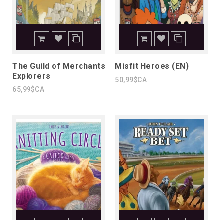
The Guild of Merchants
Misfit Heroes (EN)
Explorers
50,99$CA
65,99$CA