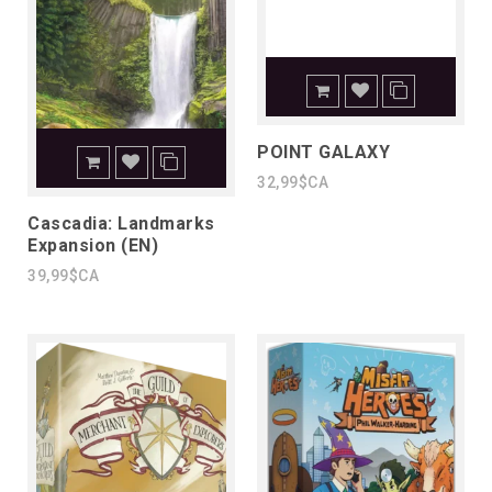
POINT GALAXY
32,99$CA
Cascadia: Landmarks
Expansion (EN)
39,99$CA