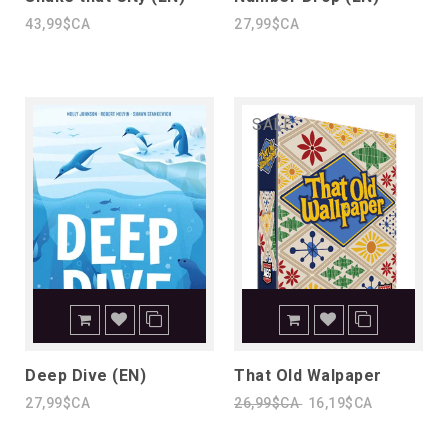
43,99$CA
27,99$CA
SALE
Deep Dive (EN)
That Old Walpaper
27,99$CA
26,99$CA
16,19$CA