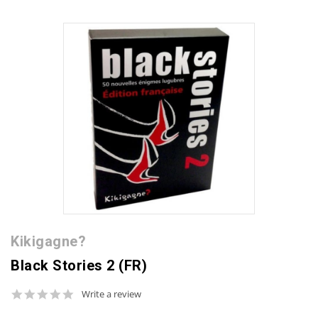
Kikigagne?
Black Stories 2 (FR)
0.0
Write a review
star
rating