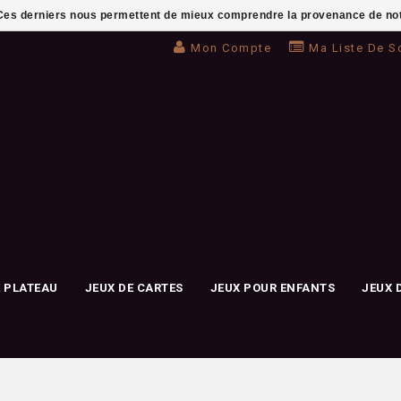
. Ces derniers nous permettent de mieux comprendre la provenance de notre 
Mon Compte
Ma Liste De S
E PLATEAU
JEUX DE CARTES
JEUX POUR ENFANTS
JEUX 