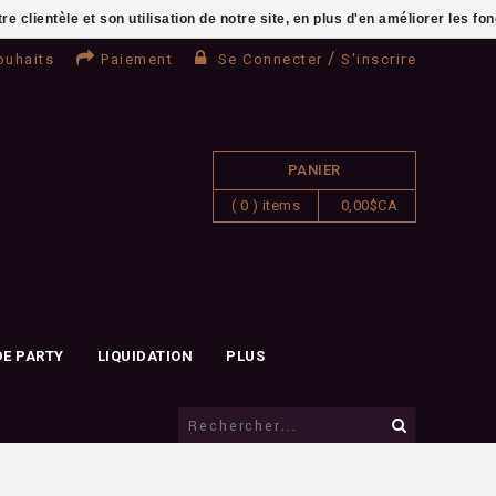
clientèle et son utilisation de notre site, en plus d'en améliorer les fo
/
ouhaits
Paiement
Se Connecter
S'inscrire
PANIER
( 0 ) items
0,00$CA
DE PARTY
LIQUIDATION
PLUS