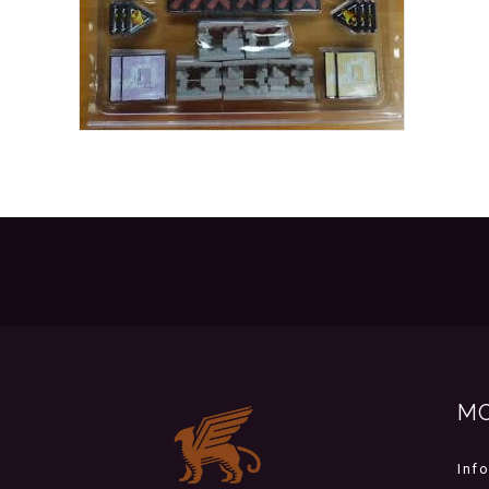
M
Inf