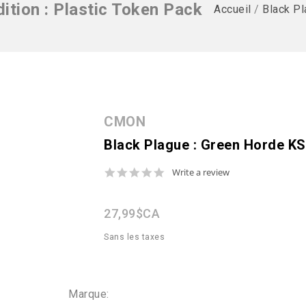
ition : Plastic Token Pack
Accueil
/
Black Pl
CMON
Black Plague : Green Horde KS 
0.0
Write a review
star
rating
27,99$CA
Sans les taxes
Marque: