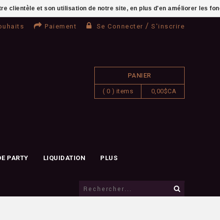
clientèle et son utilisation de notre site, en plus d'en améliorer les fo
/
ouhaits
Paiement
Se Connecter
S'inscrire
PANIER
( 0 ) items
0,00$CA
DE PARTY
LIQUIDATION
PLUS