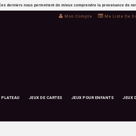
. Ces derniers nous permettent de mieux comprendre la provenance de notre 
Mon Compte
Ma Liste De S
E PLATEAU
JEUX DE CARTES
JEUX POUR ENFANTS
JEUX 