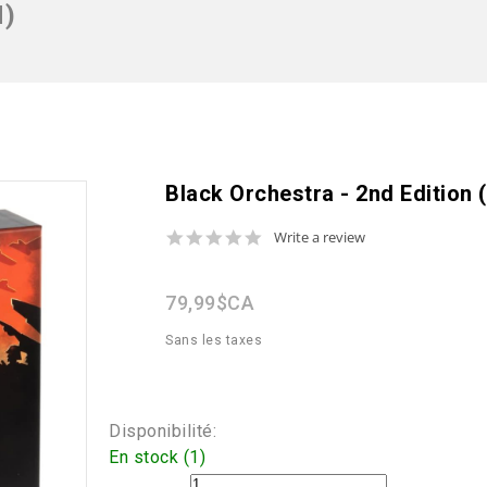
N)
Black Orchestra - 2nd Edition 
0.0
Write a review
star
rating
79,99$CA
Sans les taxes
Disponibilité:
En stock (1)