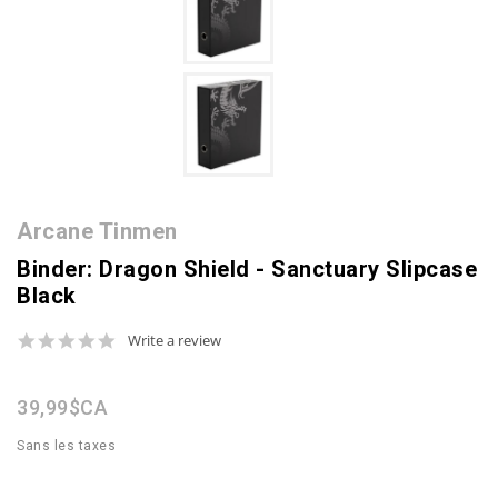
Arcane Tinmen
Binder: Dragon Shield - Sanctuary Slipcase
Black
0.0
Write a review
star
rating
39,99$CA
Sans les taxes