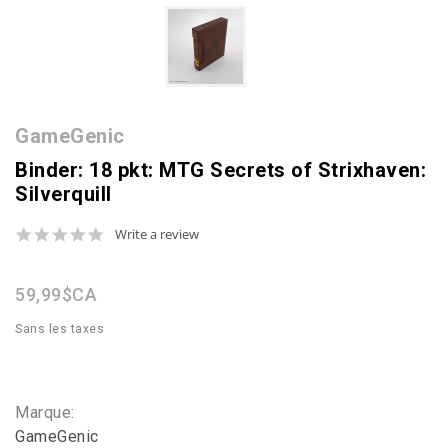
GameGenic
Binder: 18 pkt: MTG Secrets of Strixhaven:
Silverquill
0.0
Write a review
star
rating
59,99$CA
Sans les taxes
Marque:
GameGenic