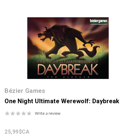
Bézier Games
One Night Ultimate Werewolf: Daybreak
0.0
Write a review
star
rating
25,99$CA