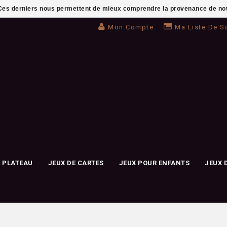
. Ces derniers nous permettent de mieux comprendre la provenance de notre 
Mon Compte
Ma Liste De S
E PLATEAU
JEUX DE CARTES
JEUX POUR ENFANTS
JEUX 