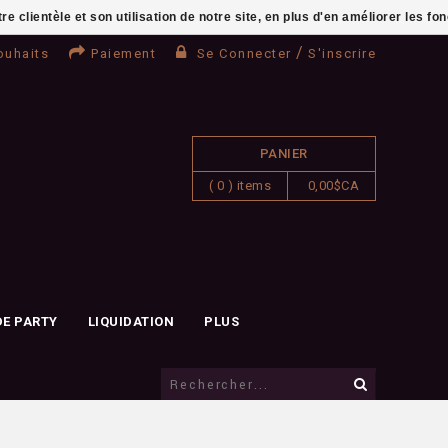
clientèle et son utilisation de notre site, en plus d'en améliorer les fo
/
ouhaits
Paiement
Se Connecter
S'inscrire
PANIER
( 0 ) items
0,00$CA
DE PARTY
LIQUIDATION
PLUS