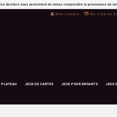
. Ces derniers nous permettent de mieux comprendre la provenance de notre 
Mon Compte
Ma Liste De S
E PLATEAU
JEUX DE CARTES
JEUX POUR ENFANTS
JEUX 