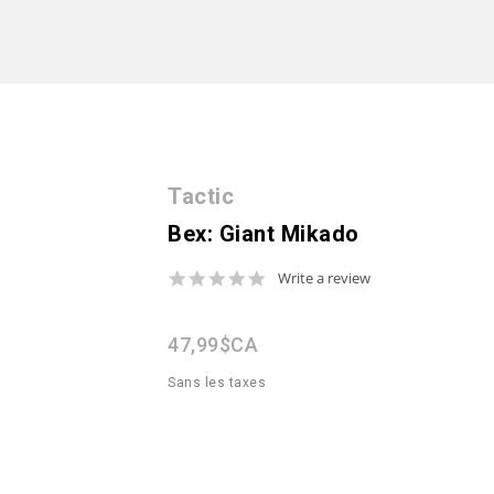
Tactic
Bex: Giant Mikado
0.0
Write a review
star
rating
47,99$CA
Sans les taxes