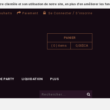
clientèle et son utilisation de notre site, en plus d'en améliorer les fo
/
ouhaits
Paiement
Se Connecter
S'inscrire
PANIER
( 0 ) items
0,00$CA
DE PARTY
LIQUIDATION
PLUS