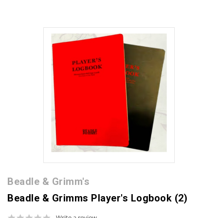
Beadle & Grimm's
Beadle & Grimms Player's Logbook (2)
0.0
Write a review