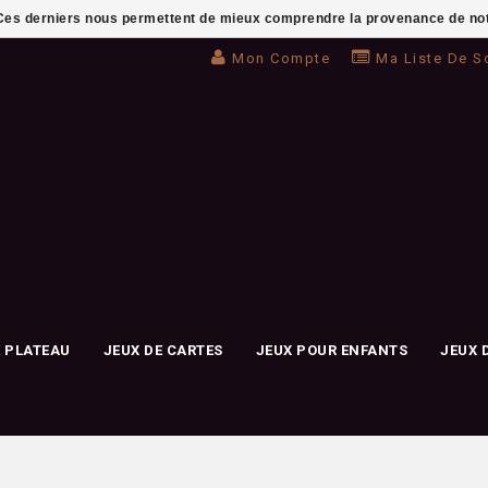
. Ces derniers nous permettent de mieux comprendre la provenance de notre 
Mon Compte
Ma Liste De S
E PLATEAU
JEUX DE CARTES
JEUX POUR ENFANTS
JEUX 