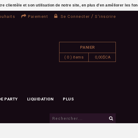
clientèle et son utilisation de notre site, en plus d'en améliorer les fo
/
ouhaits
Paiement
Se Connecter
S'inscrire
PANIER
( 0 ) items
0,00$CA
DE PARTY
LIQUIDATION
PLUS