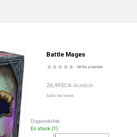
Battle Mages
0.0
Write a review
star
rating
26,99$CA
35,99$CA
Sans les taxes
Disponibilité:
En stock (1)