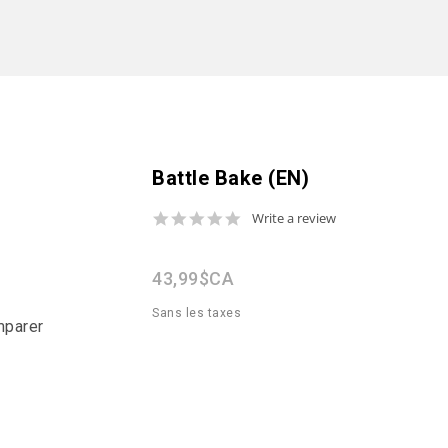
Battle Bake (EN)
0.0
Write a review
star
rating
43,99$CA
Sans les taxes
mparer