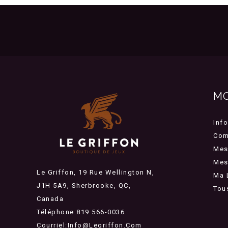
M
Inf
Com
Mes
Mes 
Le Griffon, 19 Rue Wellington N,
Ma 
J1H 5A9, Sherbrooke, QC,
Tou
Canada
Téléphone:819 566-0036
Courriel:
Info@legriffon.com