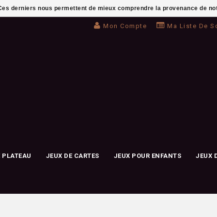
. Ces derniers nous permettent de mieux comprendre la provenance de notre 
Mon Compte
Ma Liste De S
E PLATEAU
JEUX DE CARTES
JEUX POUR ENFANTS
JEUX 