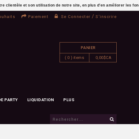
clientèle et son utilisation de notre site, en plus d'en améliorer les fo
/
ouhaits
Paiement
Se Connecter
S'inscrire
PANIER
( 0 ) items
0,00$CA
DE PARTY
LIQUIDATION
PLUS