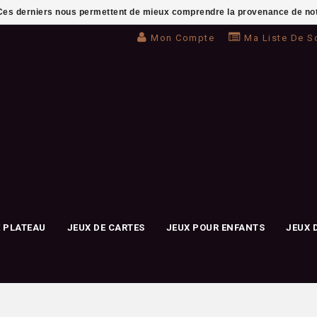
. Ces derniers nous permettent de mieux comprendre la provenance de notre 
Mon Compte
Ma Liste De S
E PLATEAU
JEUX DE CARTES
JEUX POUR ENFANTS
JEUX 