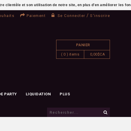
clientèle et son utilisation de notre site, en plus d'en améliorer les fo
/
ouhaits
Paiement
Se Connecter
S'inscrire
PANIER
( 0 ) items
0,00$CA
DE PARTY
LIQUIDATION
PLUS