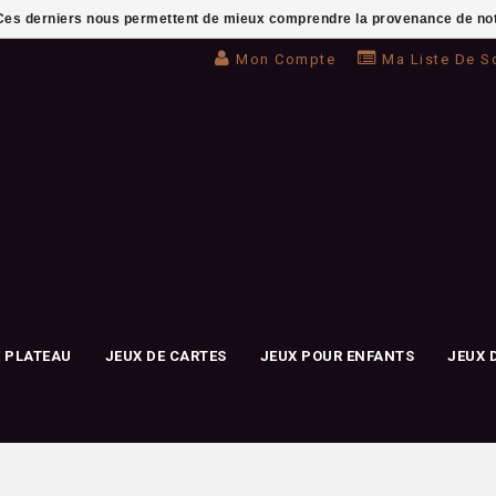
. Ces derniers nous permettent de mieux comprendre la provenance de notre 
Mon Compte
Ma Liste De S
E PLATEAU
JEUX DE CARTES
JEUX POUR ENFANTS
JEUX 