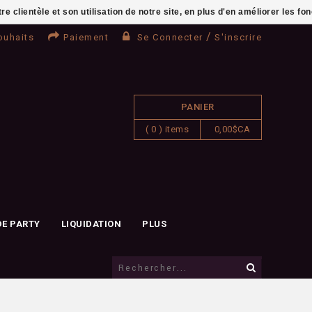
clientèle et son utilisation de notre site, en plus d'en améliorer les fo
/
ouhaits
Paiement
Se Connecter
S'inscrire
PANIER
( 0 ) items
0,00$CA
DE PARTY
LIQUIDATION
PLUS