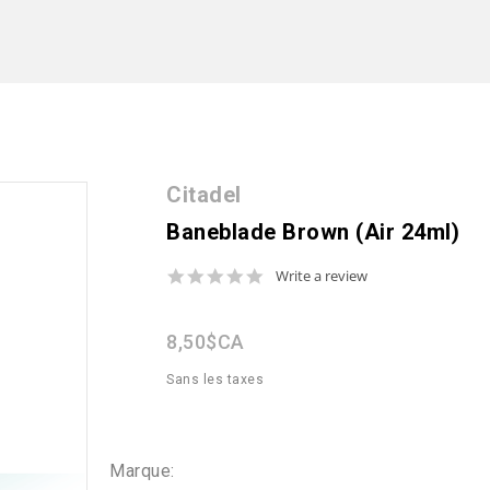
Citadel
Baneblade Brown (Air 24ml)
0.0
Write a review
star
rating
8,50$CA
Sans les taxes
Marque: