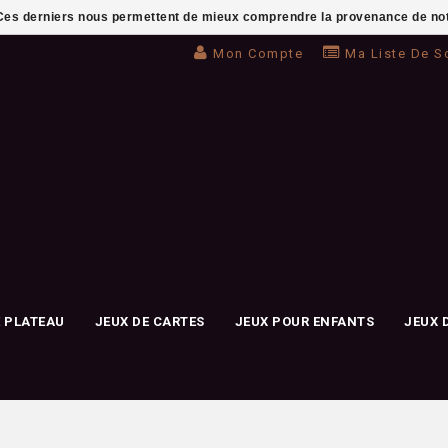
. Ces derniers nous permettent de mieux comprendre la provenance de notre 
Mon Compte
Ma Liste De S
E PLATEAU
JEUX DE CARTES
JEUX POUR ENFANTS
JEUX 