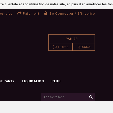
clientèle et son utilisation de notre site, en plus d'en améliorer les fo
/
ouhaits
Paiement
Se Connecter
S'inscrire
PANIER
( 0 ) items
0,00$CA
DE PARTY
LIQUIDATION
PLUS