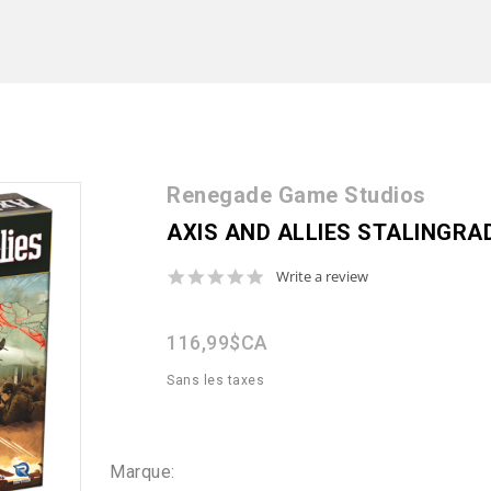
Renegade Game Studios
AXIS AND ALLIES STALINGRA
0.0
Write a review
star
rating
116,99$CA
Sans les taxes
Marque: