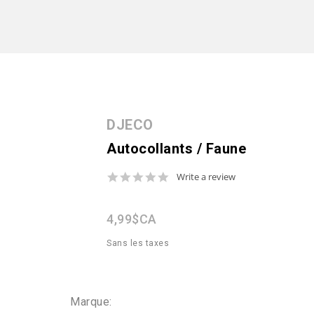
DJECO
Autocollants / Faune
0.0
Write a review
star
rating
4,99$CA
Sans les taxes
Marque: