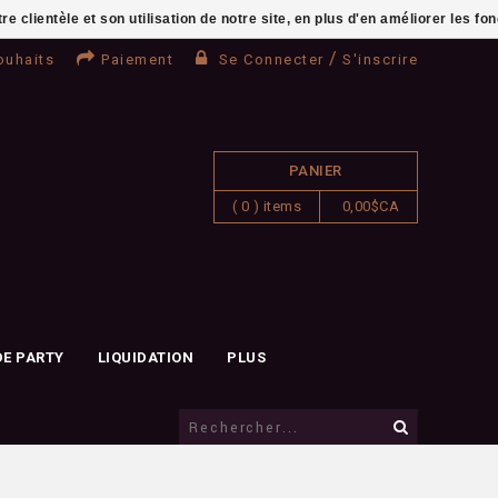
clientèle et son utilisation de notre site, en plus d'en améliorer les fo
/
ouhaits
Paiement
Se Connecter
S'inscrire
PANIER
( 0 ) items
0,00$CA
DE PARTY
LIQUIDATION
PLUS