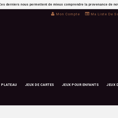
. Ces derniers nous permettent de mieux comprendre la provenance de notre 
Mon Compte
Ma Liste De S
E PLATEAU
JEUX DE CARTES
JEUX POUR ENFANTS
JEUX 