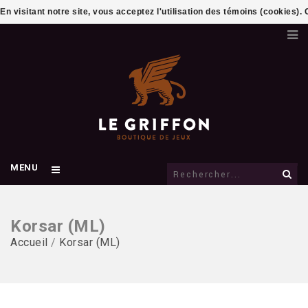
En visitant notre site, vous acceptez l'utilisation des témoins (cookies)
MENU
Korsar (ML)
Accueil
/
Korsar (ML)