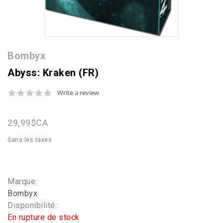
Bombyx
Abyss: Kraken (FR)
0.0
Write a review
star
rating
29,99$CA
Sans les taxes
Marque:
Bombyx
Disponibilité:
En rupture de stock