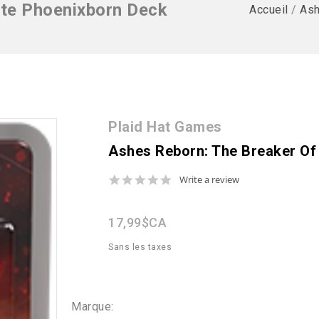
ate Phoenixborn Deck
Accueil
/
Ash
Plaid Hat Games
Ashes Reborn: The Breaker Of
0.0
Write a review
star
rating
17,99$CA
Sans les taxes
Marque: