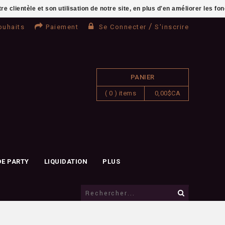
clientèle et son utilisation de notre site, en plus d'en améliorer les fo
/
ouhaits
Paiement
Se Connecter
S'inscrire
PANIER
( 0 ) items
0,00$CA
DE PARTY
LIQUIDATION
PLUS