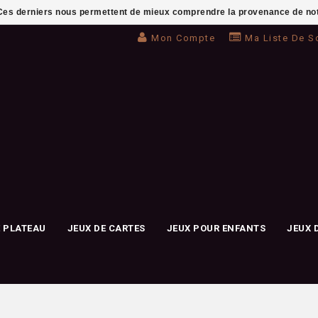
. Ces derniers nous permettent de mieux comprendre la provenance de notre 
Mon Compte
Ma Liste De S
E PLATEAU
JEUX DE CARTES
JEUX POUR ENFANTS
JEUX 