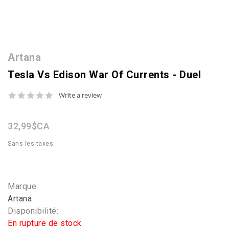
Artana
Tesla Vs Edison War Of Currents - Duel
0.0
Write a review
star
rating
32,99$CA
Sans les taxes
Marque:
Artana
Disponibilité:
En rupture de stock