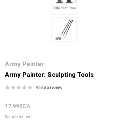
Army Painter
Army Painter: Sculpting Tools
0.0
Write a review
star
rating
17,99$CA
Sans les taxes