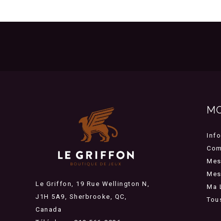
M
Inf
Com
Mes
Mes 
Le Griffon, 19 Rue Wellington N,
Ma 
J1H 5A9, Sherbrooke, QC,
Tou
Canada