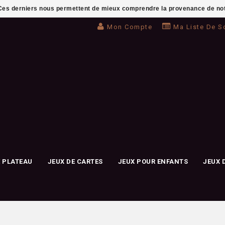
. Ces derniers nous permettent de mieux comprendre la provenance de notre 
Mon Compte
Ma Liste De S
E PLATEAU
JEUX DE CARTES
JEUX POUR ENFANTS
JEUX 