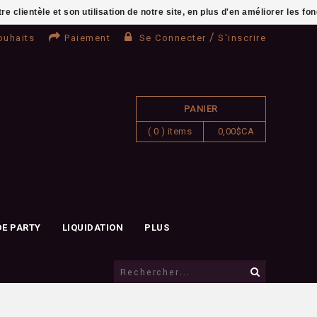
clientèle et son utilisation de notre site, en plus d'en améliorer les fo
/
ouhaits
Paiement
Se Connecter
S'inscrire
PANIER
( 0 ) items
0,00$CA
DE PARTY
LIQUIDATION
PLUS