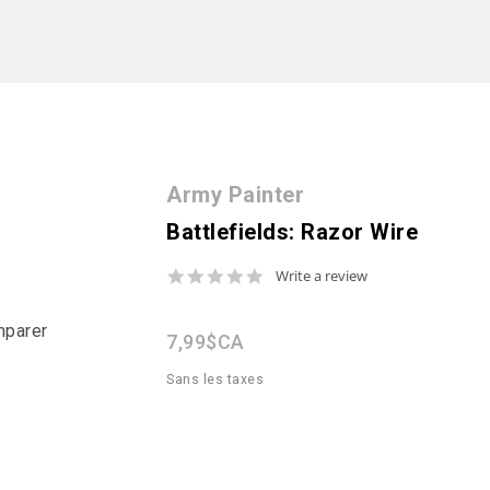
Army Painter
Battlefields: Razor Wire
0.0
Write a review
star
rating
mparer
7,99$CA
Sans les taxes