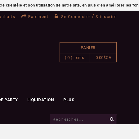
clientèle et son utilisation de notre site, en plus d'en améliorer les fo
/
ouhaits
Paiement
Se Connecter
S'inscrire
PANIER
( 0 ) items
0,00$CA
DE PARTY
LIQUIDATION
PLUS