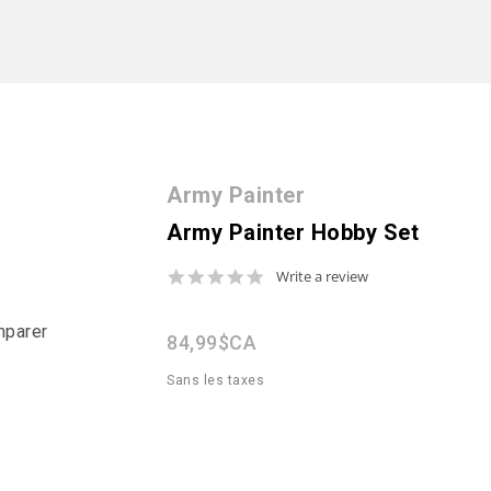
Army Painter
Army Painter Hobby Set
0.0
Write a review
star
rating
mparer
84,99$CA
Sans les taxes