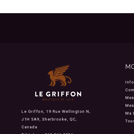
M
Inf
Com
Mes
Mes 
Le Griffon, 19 Rue Wellington N,
Ma 
J1H 5A9, Sherbrooke, QC,
Tou
Canada