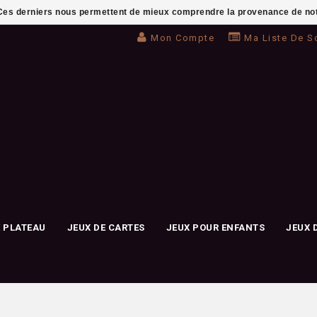
. Ces derniers nous permettent de mieux comprendre la provenance de notre 
Mon Compte
Ma Liste De S
E PLATEAU
JEUX DE CARTES
JEUX POUR ENFANTS
JEUX 