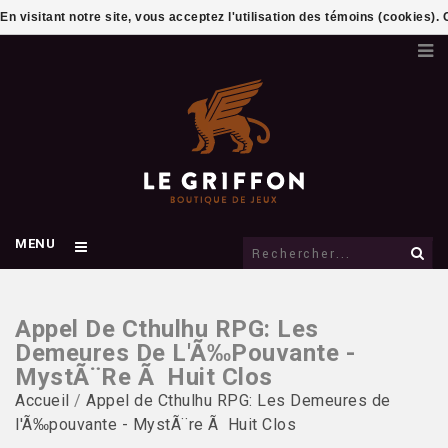
En visitant notre site, vous acceptez l'utilisation des témoins (cookies)
MENU
Appel De Cthulhu RPG: Les
Demeures De L'Ã‰pouvante -
MystÃ¨re Ã Huit Clos
Accueil
/
Appel de Cthulhu RPG: Les Demeures de
l'Ã‰pouvante - MystÃ¨re Ã Huit Clos