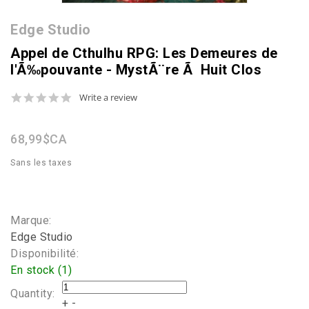
Edge Studio
Appel de Cthulhu RPG: Les Demeures de
l'Ã‰pouvante - MystÃ¨re Ã Huit Clos
0.0
Write a review
star
rating
68,99$CA
Sans les taxes
Marque:
Edge Studio
Disponibilité:
En stock (1)
Quantity:
+
-