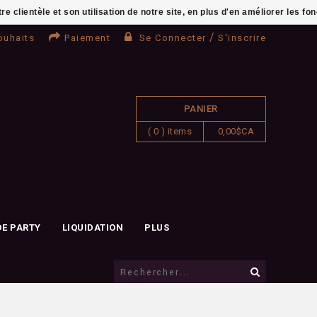
clientèle et son utilisation de notre site, en plus d'en améliorer les fo
/
ouhaits
Paiement
Se Connecter
S'inscrire
PANIER
( 0 ) items
0,00$CA
DE PARTY
LIQUIDATION
PLUS