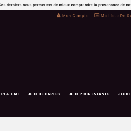
. Ces derniers nous permettent de mieux comprendre la provenance de notre 
Mon Compte
Ma Liste De S
E PLATEAU
JEUX DE CARTES
JEUX POUR ENFANTS
JEUX 