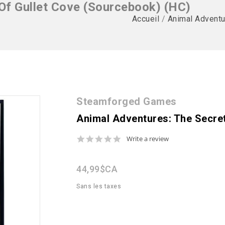
Of Gullet Cove (Sourcebook) (HC)
Accueil
/
Animal Adventu
Steamforged Games
Animal Adventures: The Secret
0.0
Write a review
star
rating
44,99$CA
Sans les taxes