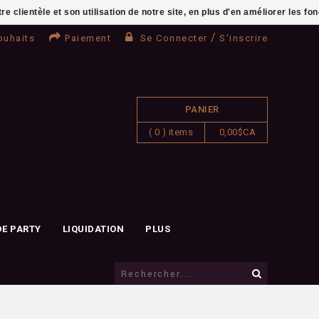
clientèle et son utilisation de notre site, en plus d'en améliorer les fo
/
ouhaits
Paiement
Se Connecter
S'inscrire
PANIER
( 0 ) items
0,00$CA
DE PARTY
LIQUIDATION
PLUS