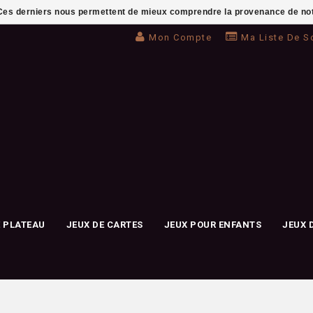
. Ces derniers nous permettent de mieux comprendre la provenance de notre 
Mon Compte
Ma Liste De S
E PLATEAU
JEUX DE CARTES
JEUX POUR ENFANTS
JEUX 