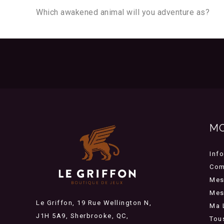
Which awakened animal will you adventure as?
M
Inf
Com
Mes
Mes 
Le Griffon, 19 Rue Wellington N,
Ma 
J1H 5A9, Sherbrooke, QC,
Tou