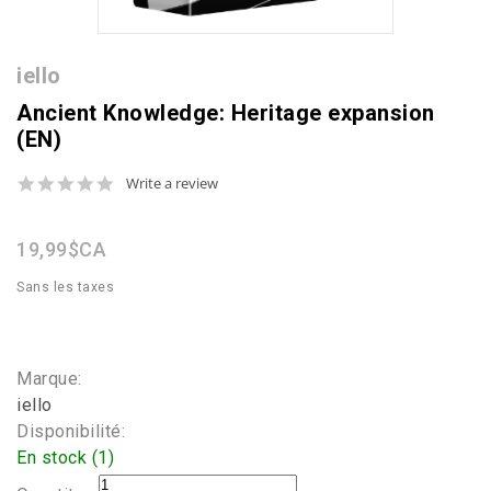
iello
Ancient Knowledge: Heritage expansion
(EN)
0.0
Write a review
star
rating
19,99$CA
Sans les taxes
Marque:
iello
Disponibilité:
En stock (1)