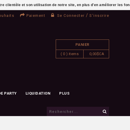
clientèle et son utilisation de notre site, en plus d'en améliorer les fo
/
ouhaits
Paiement
Se Connecter
S'inscrire
PANIER
( 0 ) items
0,00$CA
DE PARTY
LIQUIDATION
PLUS