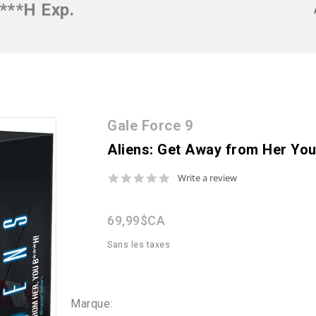
***h Exp.
Gale Force 9
Aliens: Get Away from Her You
0.0
Write a review
star
rating
69,99$CA
Sans les taxes
Marque: