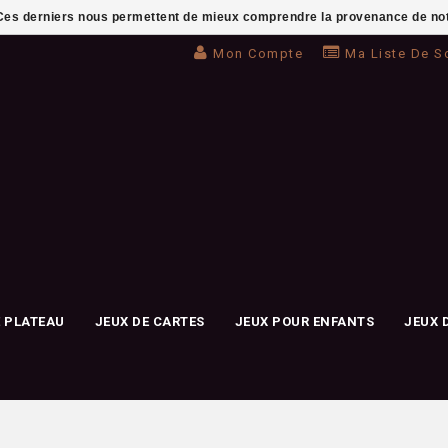
. Ces derniers nous permettent de mieux comprendre la provenance de notre 
Mon Compte
Ma Liste De S
E PLATEAU
JEUX DE CARTES
JEUX POUR ENFANTS
JEUX 