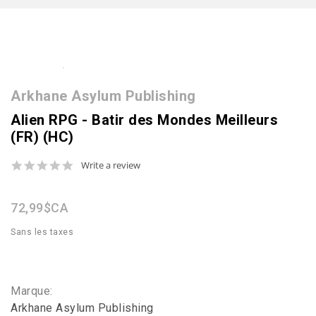
Arkhane Asylum Publishing
Alien RPG - Batir des Mondes Meilleurs
(FR) (HC)
0.0
Write a review
star
rating
72,99$CA
Sans les taxes
Marque:
Arkhane Asylum Publishing