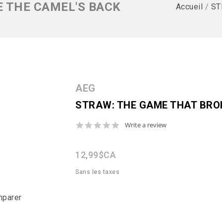
 THE CAMEL'S BACK
Accueil
/
ST
AEG
STRAW: THE GAME THAT BRO
0.0
Write a review
star
rating
12,99$CA
Sans les taxes
mparer