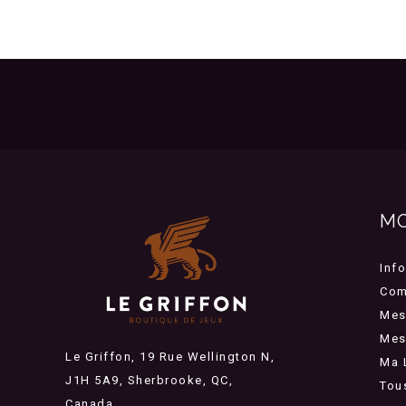
M
Inf
Com
Mes
Mes 
Le Griffon, 19 Rue Wellington N,
Ma 
J1H 5A9, Sherbrooke, QC,
Tou
Canada