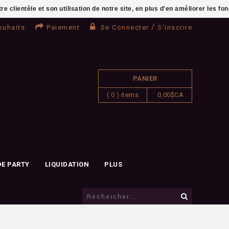
clientèle et son utilisation de notre site, en plus d'en améliorer les fo
/
ouhaits
Paiement
Se Connecter
S'inscrire
PANIER
( 0 ) items
0,00$CA
DE PARTY
LIQUIDATION
PLUS