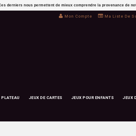
. Ces derniers nous permettent de mieux comprendre la provenance de notre 
Mon Compte
Ma Liste De S
E PLATEAU
JEUX DE CARTES
JEUX POUR ENFANTS
JEUX 