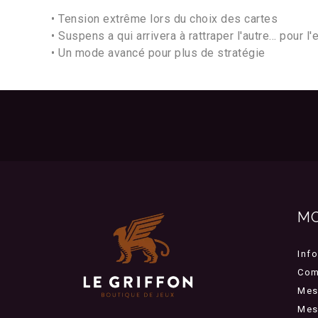
• Tension extrême lors du choix des cartes
• Suspens a qui arrivera à rattraper l'autre... pour l
• Un mode avancé pour plus de stratégie
M
Inf
Com
Mes
Mes 