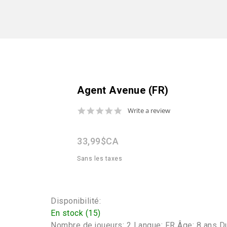
Agent Avenue (FR)
0.0
Write a review
star
rating
33,99$CA
Sans les taxes
Disponibilité:
En stock (15)
Nombre de joueurs: 2 Langue: FR Âge: 8 ans D