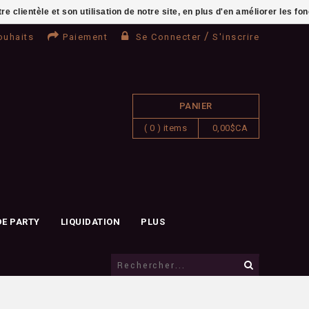
clientèle et son utilisation de notre site, en plus d'en améliorer les fo
/
ouhaits
Paiement
Se Connecter
S'inscrire
PANIER
( 0 ) items
0,00$CA
DE PARTY
LIQUIDATION
PLUS