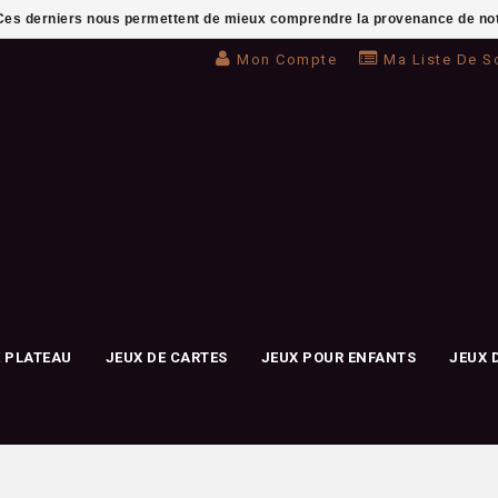
. Ces derniers nous permettent de mieux comprendre la provenance de notre 
Mon Compte
Ma Liste De S
E PLATEAU
JEUX DE CARTES
JEUX POUR ENFANTS
JEUX 