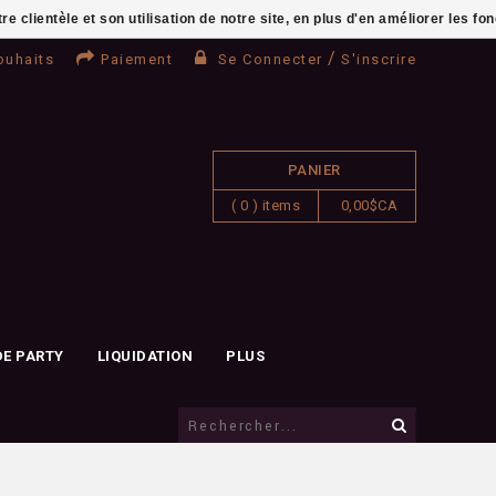
clientèle et son utilisation de notre site, en plus d'en améliorer les fo
/
ouhaits
Paiement
Se Connecter
S'inscrire
PANIER
( 0 ) items
0,00$CA
DE PARTY
LIQUIDATION
PLUS