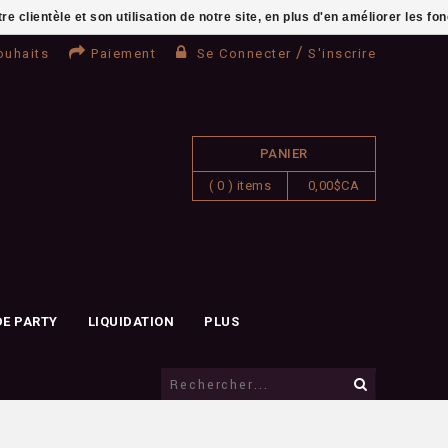
clientèle et son utilisation de notre site, en plus d'en améliorer les fo
/
ouhaits
Paiement
Se Connecter
S'inscrire
PANIER
( 0 ) items
0,00$CA
DE PARTY
LIQUIDATION
PLUS