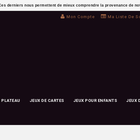
. Ces derniers nous permettent de mieux comprendre la provenance de notre 
Mon Compte
Ma Liste De S
E PLATEAU
JEUX DE CARTES
JEUX POUR ENFANTS
JEUX 