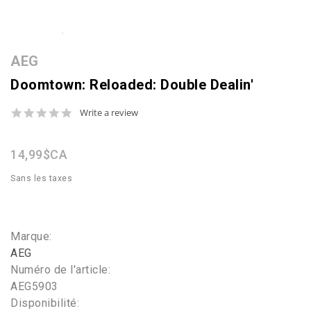
AEG
Doomtown: Reloaded: Double Dealin'
0.0
Write a review
star
rating
14,99$CA
Sans les taxes
Marque:
AEG
Numéro de l'article:
AEG5903
Disponibilité: