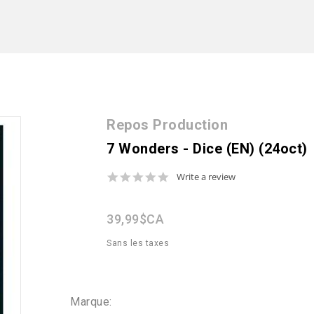
Repos Production
7 Wonders - Dice (EN) (24oct)
0.0
Write a review
star
rating
39,99$CA
Sans les taxes
Marque: