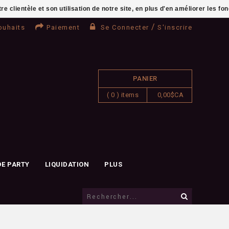
clientèle et son utilisation de notre site, en plus d'en améliorer les fo
/
ouhaits
Paiement
Se Connecter
S'inscrire
PANIER
( 0 ) items
0,00$CA
DE PARTY
LIQUIDATION
PLUS