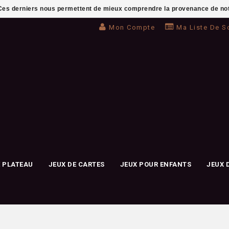
. Ces derniers nous permettent de mieux comprendre la provenance de notre 
Mon Compte
Ma Liste De S
E PLATEAU
JEUX DE CARTES
JEUX POUR ENFANTS
JEUX 