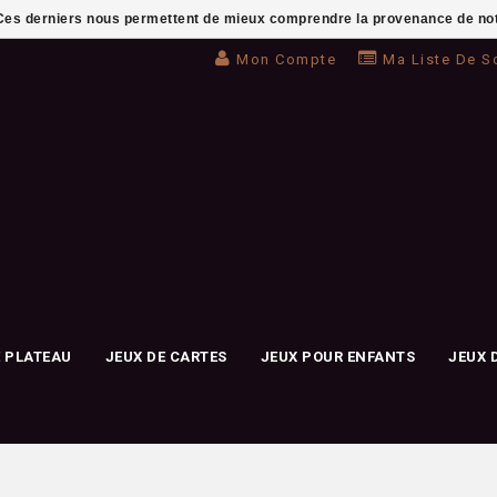
. Ces derniers nous permettent de mieux comprendre la provenance de notre 
Mon Compte
Ma Liste De S
E PLATEAU
JEUX DE CARTES
JEUX POUR ENFANTS
JEUX 