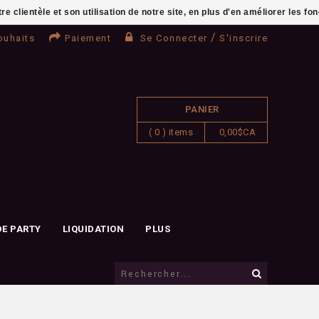
clientèle et son utilisation de notre site, en plus d'en améliorer les fo
/
ouhaits
Paiement
Se Connecter
S'inscrire
PANIER
( 0 ) items
0,00$CA
DE PARTY
LIQUIDATION
PLUS