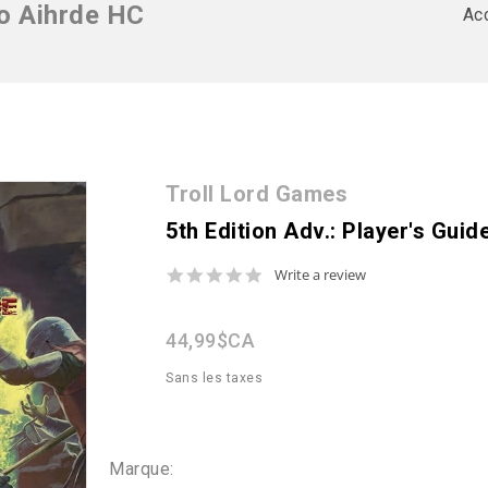
To Aihrde HC
Acc
Troll Lord Games
5th Edition Adv.: Player's Guid
0.0
Write a review
star
rating
44,99$CA
Sans les taxes
Marque: