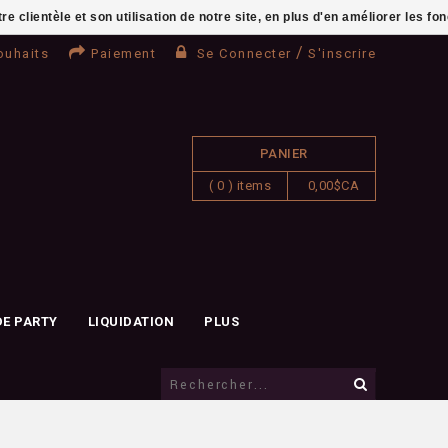
clientèle et son utilisation de notre site, en plus d'en améliorer les fo
/
ouhaits
Paiement
Se Connecter
S'inscrire
PANIER
( 0 ) items
0,00$CA
DE PARTY
LIQUIDATION
PLUS