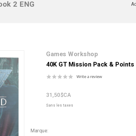
Book 2 ENG
Ac
Games Workshop
40K GT Mission Pack & Points
0.0
Write a review
star
rating
31,50$CA
Sans les taxes
Marque: