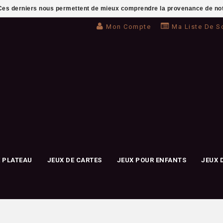
. Ces derniers nous permettent de mieux comprendre la provenance de notre 
Mon Compte
Ma Liste De S
E PLATEAU
JEUX DE CARTES
JEUX POUR ENFANTS
JEUX 