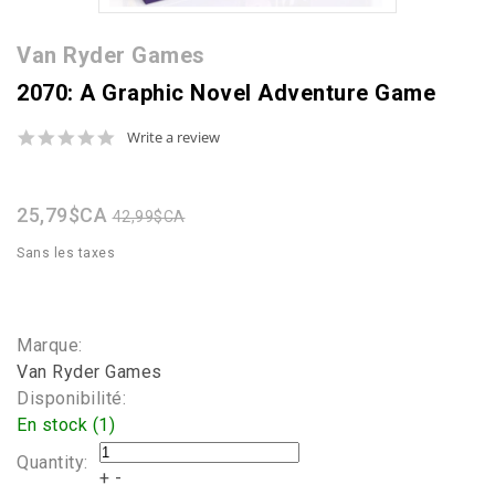
Van Ryder Games
2070: A Graphic Novel Adventure Game
0.0
Write a review
star
rating
25,79$CA
42,99$CA
Sans les taxes
Marque:
Van Ryder Games
Disponibilité:
En stock (1)
Quantity:
+
-