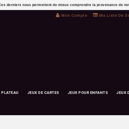
. Ces derniers nous permettent de mieux comprendre la provenance de notre 
Mon Compte
Ma Liste De S
E PLATEAU
JEUX DE CARTES
JEUX POUR ENFANTS
JEUX 