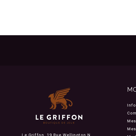
M
Inf
Com
Mes
Mes 
Le Griffon, 19 Rue Wellington N,