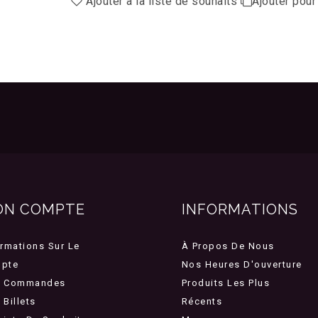
Ajouter à la liste de souhaits
Ajouter pou
ON COMPTE
INFORMATIONS
ormations Sur Le
À Propos De Nous
pte
Nos Heures D'ouverture
 Commandes
Produits Les Plus
Billets
Récents