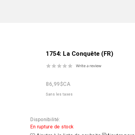
1754: La Conquête (FR)
0.0
Write a review
star
rating
86,99$CA
Sans les taxes
Disponibilité:
En rupture de stock