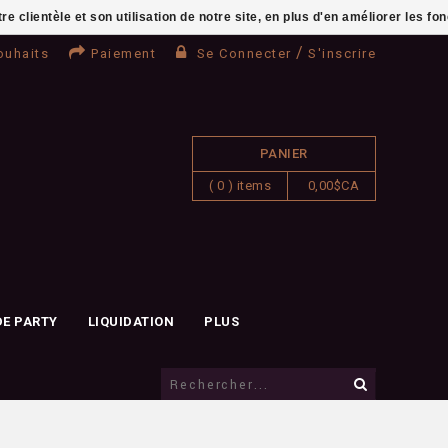
clientèle et son utilisation de notre site, en plus d'en améliorer les fo
/
ouhaits
Paiement
Se Connecter
S'inscrire
PANIER
( 0 ) items
0,00$CA
DE PARTY
LIQUIDATION
PLUS