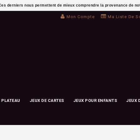
. Ces derniers nous permettent de mieux comprendre la provenance de notre 
Mon Compte
Ma Liste De S
E PLATEAU
JEUX DE CARTES
JEUX POUR ENFANTS
JEUX 