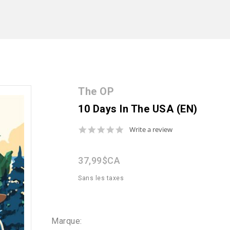
The OP
10 Days In The USA (EN)
0.0
Write a review
star
rating
37,99$CA
Sans les taxes
Marque: