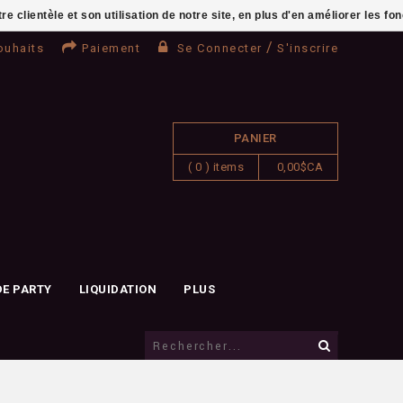
clientèle et son utilisation de notre site, en plus d'en améliorer les fo
/
ouhaits
Paiement
Se Connecter
S'inscrire
PANIER
( 0 ) items
0,00$CA
DE PARTY
LIQUIDATION
PLUS