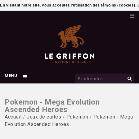
En visitant notre site, vous acceptez l'utilisation des témoins (cookies)
MENU
Pokemon - Mega Evolution
Ascended Heroes
Accueil
/
Jeux de cartes
/
Pokemon
/
Pokemon - Mega
Evolution Ascended Heroes