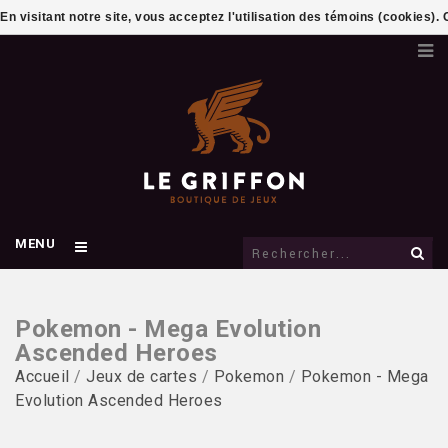
En visitant notre site, vous acceptez l'utilisation des témoins (cookies)
MENU
Pokemon - Mega Evolution
Ascended Heroes
Accueil
/
Jeux de cartes
/
Pokemon
/
Pokemon - Mega
Evolution Ascended Heroes